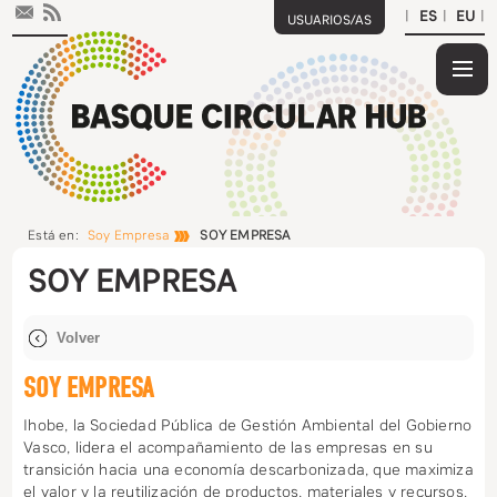
|
|
|
¿Qu
es
¿Qu
el
es
¿Qu
Está en:
Soy Empresa
SOY EMPRESA
HUB
el
part
Dón
SOY EMPRESA
Bas
en
est
Not
Circ
la
Pub
SOY EMPRESA
HUB
inic
Act
Ihobe, la Sociedad Pública de Gestión Ambiental del Gobierno
Vasco, lidera el acompañamiento de las empresas en su
For
transición hacia una economía descarbonizada, que maximiza
el valor y la reutilización de productos, materiales y recursos.