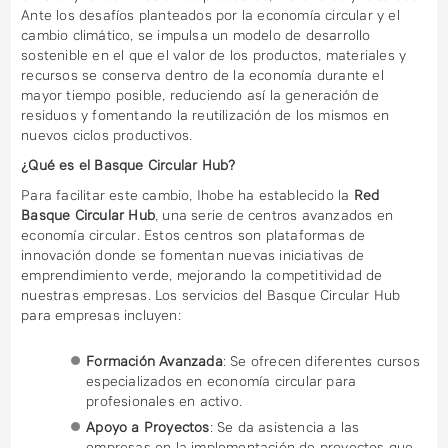
Ante los desafíos planteados por la economía circular y el
Pro
cambio climático, se impulsa un modelo de desarrollo
sostenible en el que el valor de los productos, materiales y
téc
Obs
recursos se conserva dentro de la economía durante el
mayor tiempo posible, reduciendo así la generación de
Her
residuos y fomentando la reutilización de los mismos en
nuevos ciclos productivos.
Ege
¿Qué es el Basque Circular Hub?
Para facilitar este cambio, Ihobe ha establecido la
Red
Soy
Basque Circular Hub
, una serie de centros avanzados en
economía circular. Estos centros son plataformas de
Emp
SOY
innovación donde se fomentan nuevas iniciativas de
emprendimiento verde, mejorando la competitividad de
EMP
DES
nuestras empresas. Los servicios del Basque Circular Hub
para empresas incluyen:
FAC
BAS
Formación Avanzada
: Se ofrecen diferentes cursos
DE
GRE
COL
especializados en economía circular para
profesionales en activo.
CAR
TAL
CO
CAP
Apoyo a Proyectos
: Se da asistencia a las
empresas en la implementación de proyectos que