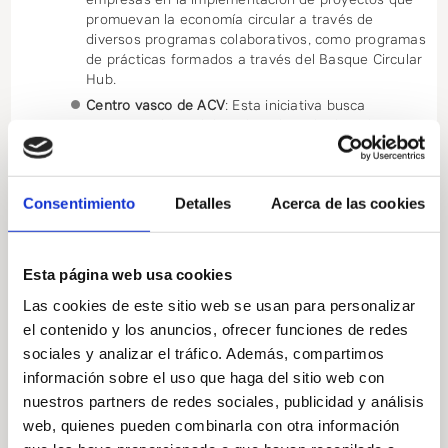
promuevan la economía circular a través de
UN
EN
COL
diversos programas colaborativos, como programas
de prácticas formados a través del Basque Circular
PER
ECO
EN
Lis
Hub.
Centro vasco de ACV
: Esta iniciativa busca
JOV
CIR
TRA
de
USO
promover el uso del Análisis de Ciclo de Vida en
empresas, facilitando el uso de software específico
FIN
pro
DE
Soy
y colaborando con personas jóvenes en el
desarrollo de trabajos de fin de grado, máster o
DE
des
SO
jov
SOY
Consentimiento
Detalles
Acerca de las cookies
doctorado.
EST
JOV
BAS
Esta página web usa cookies
En la sección de SOY EMPRESA, las empresas con actividad
Y
GRE
TRA
en el País Vasco pueden explorar estos servicios que ofrece
Las cookies de este sitio web se usan para personalizar
el Basque Circular Hub. Mantenemos nuestra página web
el contenido y los anuncios, ofrecer funciones de redes
TRA
TAL
FIN
USO
actualizada con los servicios disponibles en el momento, los
sociales y analizar el tráfico. Además, compartimos
cuales pueden explorarse a través de los diferentes
información sobre el uso que haga del sitio web con
DE
DE
DE
Soy
submenús.
nuestros partners de redes sociales, publicidad y análisis
DO
EST
SO
doc
web, quienes pueden combinarla con otra información