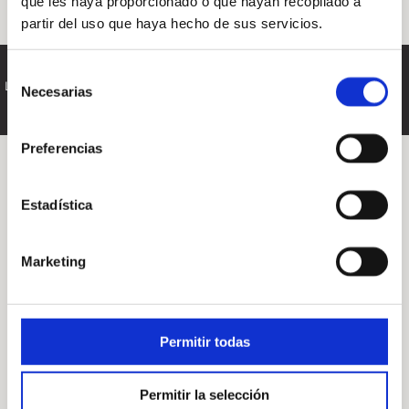
que les haya proporcionado o que hayan recopilado a
Y
partir del uso que haya hecho de sus servicios.
TRA
Mapa web
|
Contacte
|
Política de privacidad
|
Aviso
Selección
Legal
|
Política de cookies
|
Accesibilidad
Necesarias
de
DE
consentimiento
DO
Preferencias
Estadística
Marketing
Permitir todas
Permitir la selección