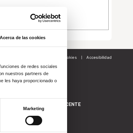
Acerca de las cookies
d
|
Aviso Legal
|
Política de cookies
|
Accesibilidad
 funciones de redes sociales
con nuestros partners de
ue les haya proporcionado o
SOY DOCENTE
Marketing
E DOCTORADO