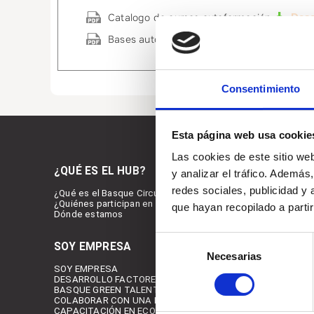
Catalogo de cursos autoformación
Bases autoformación
Consentimiento
Esta página web usa cookie
Las cookies de este sitio we
¿QUÉ ES EL HUB?
NOTICIA
y analizar el tráfico. Ademá
redes sociales, publicidad y
¿Qué es el Basque Circular HUB?
¿Quiénes participan en la iniciativa?
que hayan recopilado a parti
Dónde estamos
Selección
SOY EMPRESA
Necesarias
de
SOY EMPRESA
consentimiento
DESARROLLO FACTORES DE CARACTERIZACIÓN
BASQUE GREEN TALENT
COLABORAR CON UNA PERSONA JOVEN
CAPACITACIÓN EN ECONOMÍA CIRCULAR