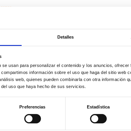
Detalles
s
Mapa web
|
Contacte
|
Política de privacida
b se usan para personalizar el contenido y los anuncios, ofrecer
S
PUBLICACIONES
ACTIVIDADES
s, compartimos información sobre el uso que haga del sitio web 
 análisis web, quienes pueden combinarla con otra información q
Formación
Proyectos técnicos
r del uso que haya hecho de sus servicios.
Observatorio
Herramientas
Egela
SOY JOVEN
Preferencias
Estadística
SOY JOVEN
BASQUE GREEN TALENT
TRABAJOS FIN DE ESTUDIO Y TRABAJOS D
USO DE SOFTWARE