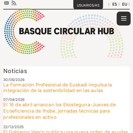
|
|
|
¿Qu
es
¿Qu
el
es
¿Qu
Noticias
HUB
el
part
Dón
30/06/2026
La Formación Profesional de Euskadi impulsa la
Bas
en
est
Not
integración de la sostenibilidad en las aulas
Circ
la
Pub
07/04/2026
El 16 de abril arrancan los Ekosteguna-Jueves de
Ecoeficiencia de Ihobe, jornadas técnicas para
HUB
inic
Act
profesionales en activo
For
22/12/2025
El Gobierno Vasco publica una nueva orden de ayudas