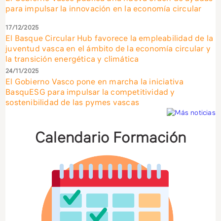
para impulsar la innovación en la economía circular
Pro
17/12/2025
téc
Obs
El Basque Circular Hub favorece la empleabilidad de la
juventud vasca en el ámbito de la economía circular y
Her
la transición energética y climática
24/11/2025
Ege
El Gobierno Vasco pone en marcha la iniciativa
BasquESG para impulsar la competitividad y
Soy
sostenibilidad de las pymes vascas
Emp
SOY
Calendario Formación
EMP
DES
FAC
BAS
DE
GRE
COL
CAR
TAL
CO
CAP